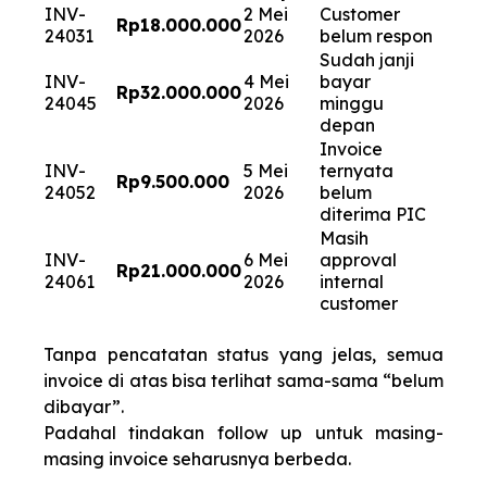
INV-
2 Mei
Customer
Rp18.000.000
24031
2026
belum respon
Sudah janji
INV-
4 Mei
bayar
Rp32.000.000
24045
2026
minggu
depan
Invoice
INV-
5 Mei
ternyata
Rp9.500.000
24052
2026
belum
diterima PIC
Masih
INV-
6 Mei
approval
Rp21.000.000
24061
2026
internal
customer
Tanpa pencatatan status yang jelas, semua
invoice di atas bisa terlihat sama-sama “belum
dibayar”.
Padahal tindakan follow up untuk masing-
masing invoice seharusnya berbeda.