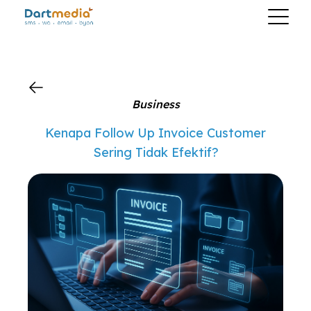
?>
Business
Kenapa Follow Up Invoice Customer
Sering Tidak Efektif?