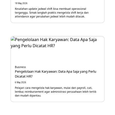
18 May 2026
SaaS
Kesalahan update jadwal shift bisa membuat operasional
terganggu. Simak langkah praktis mengelola shift kerja dan
Banking
attendance agar perubahan jadwal lebih mudah dilacak.
e-Commerce
Machine Learning
Digital Security
Maintenance Management System
Business
Pengelolaan Hak Karyawan: Data Apa Saja yang Perlu
Dicatat HR?
6 May 2026
Pelajari cara mengelola hak karyawan, mulai dari payroll, cuti,
lembur, reimbursement agar administrasi perusahaan lebih tertib
dan mudah dipantau.