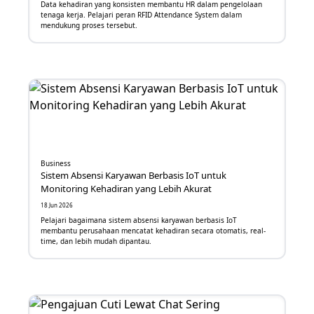
Data kehadiran yang konsisten membantu HR dalam pengelolaan
tenaga kerja. Pelajari peran RFID Attendance System dalam
Digitalisasi
mendukung proses tersebut.
Email Marketing
Call Center
ChatBot
TalkBot
Business
e-Meterai
Sistem Absensi Karyawan Berbasis IoT untuk
Monitoring Kehadiran yang Lebih Akurat
e-Sign
18 Jun 2026
Pelajari bagaimana sistem absensi karyawan berbasis IoT
OCR
membantu perusahaan mencatat kehadiran secara otomatis, real-
time, dan lebih mudah dipantau.
Face Recognition
Fraud Detection System