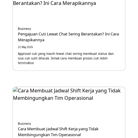
Digital Media
Business Continuity Management
Customer Relationship Management
Business
Pengajuan Cuti Lewat Chat Sering Berantakan? Ini Cara
Merapikannya
Sistem Absensi
22 May 2026
Omnichannel
Approval cuti yang masih lewat chat sering membuat status dan
sisa cuti sulit dilacak. Simak cara membuat proses cuti lebih
terstruktur.
Location-Based Advertising
Workflow Builder
HRIS
IoT
API
Business
Cara Membuat Jadwal Shift Kerja yang Tidak
SEO
Membingungkan Tim Operasional