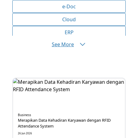
e-Doc
Cloud
ERP
See More
AI
Bisnis
Aplikasi
Produktivitas
Efisiensi
Marketing
Business
Merapikan Data Kehadiran Karyawan dengan RFID
Operasional
Attendance System
26 Jun 2026
Inovasi