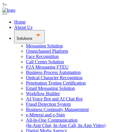
?>
Home
About Us
Solutions
Messaging Solution
Omnichannel Platform
Face Recognition
Call Center Solution
P2A Messaging FTEU
Business Process Automation
Optical Character Recognition
Penetration Testing Certification
Email Messaging Solution
Workflow Builder
AI Voice Bot and AI Chat Bot
Fraud Detection System
Business Continuity Management
e-Meterai and e-Sign
All-In-One Communication
(In-App Chat, In-App Call, In-App Video)
Digital Media Agency