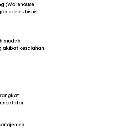
ng (Warehouse
an proses bisnis
ih mudah
g akibat kesalahan
erangkat
encatatan.
 manajemen