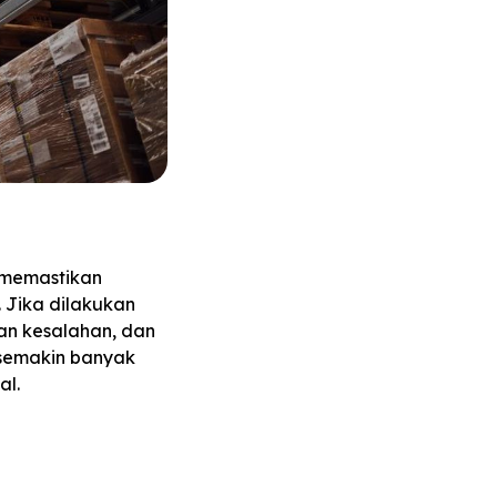
 memastikan
 Jika dilakukan
an kesalahan, dan
g semakin banyak
al.