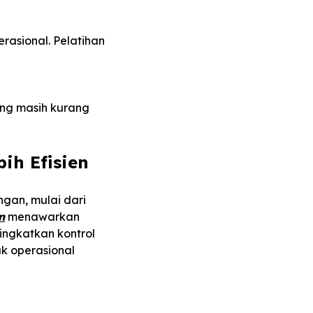
rasional. Pelatihan
ang masih kurang
ih Efisien
gan, mulai dari
n
menawarkan
ingkatkan kontrol
uk operasional