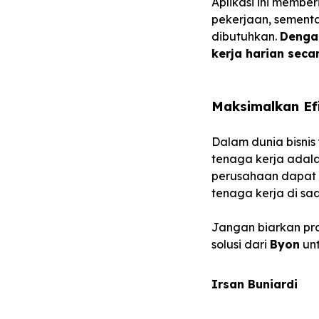
Aplikasi ini memb
pekerjaan, sement
dibutuhkan.
Denga
kerja harian seca
Maksimalkan Ef
Dalam dunia bisni
tenaga kerja adala
perusahaan dapat 
tenaga kerja di sa
Jangan biarkan pr
solusi dari
Byon
unt
Irsan Buniardi