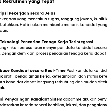
s Rekrutmen yang Tepat
ipsi Pekerjaan secara Jelas
pekerjaan yang mencakup tugas, tanggung jawab, kualifik
ibutuhkan. Hal ini akan membantu menarik kandidat yan
aan.
eknologi Pencarian Tenaga Kerja Terintegrasi
mungkinkan perusahaan menyimpan data kandidat secara
. Dengan demikian, proses pencarian tenaga kerja dapat 
abase Kandidat secara Real-Time
Pastikan data kandida
uk profil, pengalaman kerja, keterampilan, dan status ke
 data kandidat dapat langsung terhubung dan mudah ditel
ak.
si Penyaringan Kandidat
Sistem dapat melakukan peny
dasarkan kriteria seperti keahlian, lokasi, dan pengalama