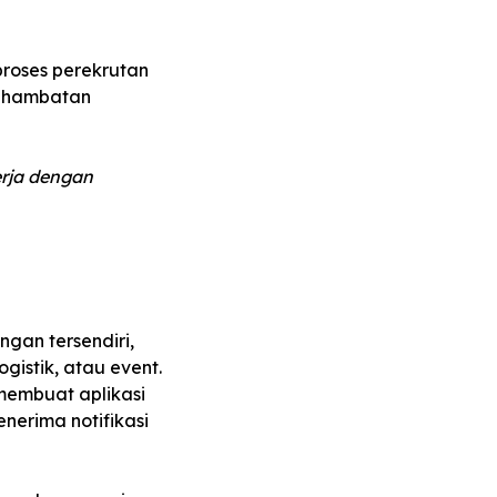
roses perekrutan
a hambatan
rja dengan
gan tersendiri,
gistik, atau event.
membuat aplikasi
nerima notifikasi