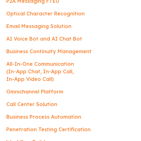
P2A Messaging FTEU
Optical Character Recognition
Email Messaging Solution
AI Voice Bot and AI Chat Bot
Business Continuity Management
All-In-One Communication
(In-App Chat, In-App Call,
In-App Video Call)
Omnichannel Platform
Call Center Solution
Business Process Automation
Penetration Testing Certification