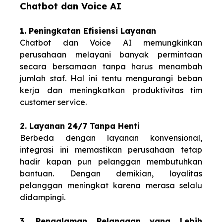
Chatbot dan Voice AI
1. Peningkatan Efisiensi Layanan
Chatbot dan Voice AI memungkinkan
perusahaan melayani banyak permintaan
secara bersamaan tanpa harus menambah
jumlah staf. Hal ini tentu mengurangi beban
kerja dan meningkatkan produktivitas tim
customer service.
2. Layanan 24/7 Tanpa Henti
Berbeda dengan layanan konvensional,
integrasi ini memastikan perusahaan tetap
hadir kapan pun pelanggan membutuhkan
bantuan. Dengan demikian, loyalitas
pelanggan meningkat karena merasa selalu
didampingi.
3. Pengalaman Pelanggan yang Lebih