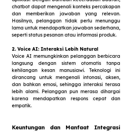
chatbot dapat mengenali konteks percakapan
dan memberikan jawaban yang relevan.
Hasilnya, pelanggan tidak perlu menunggu
lama untuk mendapatkan jawaban sederhana,
seperti status pesanan atau informasi produk.
2. Voice AI: Interaksi Lebih Natural
Voice AI memungkinkan pelanggan berbicara
langsung dengan sistem otomatis tanpa
kehilangan kesan manusiawi. Teknologi ini
dirancang untuk mengenali intonasi, aksen,
dan bahkan emosi, sehingga interaksi terasa
lebih alami. Pelanggan pun merasa dihargai
karena mendapatkan respons cepat dan
empatik.
Keuntungan dan Manfaat Integrasi