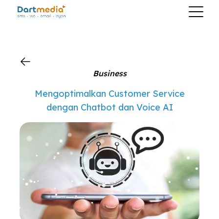
?>
Business
Mengoptimalkan Customer Service
dengan Chatbot dan Voice AI