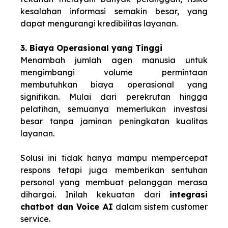
kesalahan informasi semakin besar, yang
dapat mengurangi kredibilitas layanan.
3. Biaya Operasional yang Tinggi
Menambah jumlah agen manusia untuk
mengimbangi volume permintaan
membutuhkan biaya operasional yang
signifikan. Mulai dari perekrutan hingga
pelatihan, semuanya memerlukan investasi
besar tanpa jaminan peningkatan kualitas
layanan.
Solusi ini tidak hanya mampu mempercepat
respons tetapi juga memberikan sentuhan
personal yang membuat pelanggan merasa
dihargai. Inilah kekuatan dari
integrasi
chatbot dan Voice AI
dalam sistem customer
service.