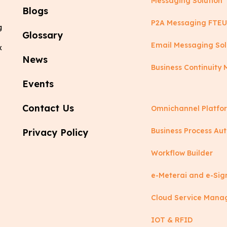
Messaging Solution
Blogs
P2A Messaging FTEU
g
Glossary
Email Messaging Sol
x
News
Business Continuit
Events
Contact Us
Omnichannel Platfo
Business Process Au
Privacy Policy
Workflow Builder
e-Meterai and e-Sig
Cloud Service Man
IOT & RFID