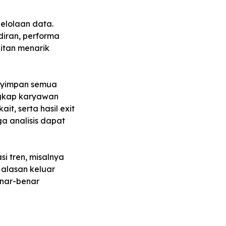
elolaan data.
diran, performa
litan menarik
enyimpan semua
ngkap karyawan
ait, serta hasil
exit
a analisis dapat
i tren, misalnya
 alasan keluar
enar-benar