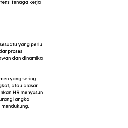
ensi tenaga kerja
sesuatu yang perlu
dar proses
yawan dan dinamika
emen yang sering
gkat, atau alasan
kinkan HR menyusun
gurangi angka
an mendukung.