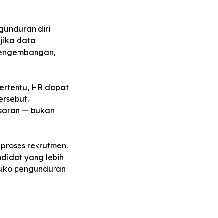
gunduran diri
jika data
pengembangan,
tertentu, HR dapat
ersebut.
sasaran — bukan
 proses rekrutmen.
didat yang lebih
siko pengunduran