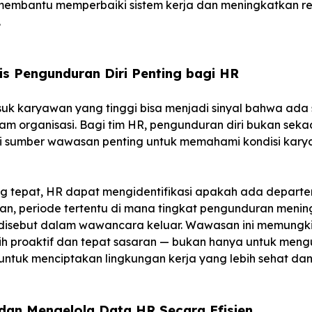
membantu memperbaiki sistem kerja dan meningkatkan ret
.
is Pengunduran Diri Penting bagi HR
uk karyawan yang tinggi bisa menjadi sinyal bahwa ada 
lam organisasi. Bagi tim HR, pengunduran diri bukan seka
tapi sumber wawasan penting untuk memahami kondisi kar
ang tepat, HR dapat mengidentifikasi apakah ada depart
n, periode tertentu di mana tingkat pengunduran menin
disebut dalam wawancara keluar. Wawasan ini memung
ih proaktif dan tepat sasaran — bukan hanya untuk men
a untuk menciptakan lingkungan kerja yang lebih sehat d
an Mengelola Data HR Secara Efisien