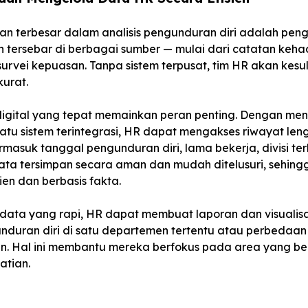
an terbesar dalam analisis pengunduran diri adalah peng
 tersebar di berbagai sumber — mulai dari catatan keha
 survei kepuasan. Tanpa sistem terpusat, tim HR akan kesu
urat.
m digital yang tepat memainkan peran penting. Dengan m
atu sistem terintegrasi, HR dapat mengakses riwayat le
asuk tanggal pengunduran diri, lama bekerja, divisi terk
ata tersimpan secara aman dan mudah ditelusuri, sehingg
sien dan berbasis fakta.
ta yang rapi, HR dapat membuat laporan dan visualisas
duran diri di satu departemen tertentu atau perbedaan
an. Hal ini membantu mereka berfokus pada area yang b
tian.