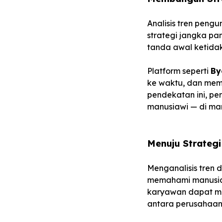
Analisis tren peng
strategi jangka pa
tanda awal ketidak
Platform seperti
By
ke waktu, dan mema
pendekatan ini, pe
manusiawi — di man
Menuju Strategi
Menganalisis tren 
memahami manusia 
karyawan dapat me
antara perusahaan 