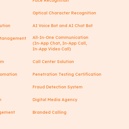
Face Recognition
Optical Character Recognition
ution
AI Voice Bot and AI Chat Bot
All-In-One Communication
y Management
(In-App Chat, In-App Call,
In-App Video Call)
rm
Call Center Solution
tomation
Penetration Testing Certification
Fraud Detection System
n
Digital Media Agency
agement
Branded Calling