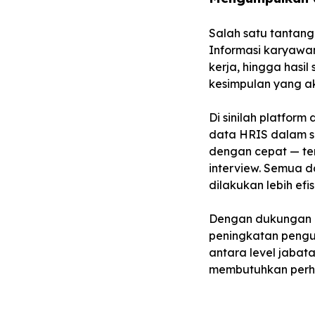
Salah satu tantang
Informasi karyawan
kerja, hingga hasil
kesimpulan yang ak
Di sinilah platfor
data HRIS dalam s
dengan cepat — term
interview
. Semua d
dilakukan lebih efi
Dengan dukungan da
peningkatan pengun
antara level jabat
membutuhkan perha