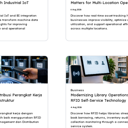
th Industrial IoT
Matters for Multi-Location Ope
6 Aug 2026
al IoT and BI integration
Discover how real-time asset tracking 
s transform machine data
businesses improve visibility, optimize 
ights for improving
utilization, and support operational eff
ty and operational
across multiple locations.
Business
tribusi Perangkat Kerja
Modernizing Library Operations
struktur
RFID Self-Service Technology
4 Aug 2026
perangkat kerja dengan
Discover how RFID helps libraries stre
lebih baik menggunakan RFID
book borrowing, returns, inventory aud
anagement dan Distribution
collection monitoring through a connec
service system.