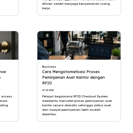
efisien sambil menjaga kenyamanan ruang
kerja.
Business
nce
Cara Mengotomatisasi Proses
m
Peminjaman Aset Kantor dengan
RFID
22 Jul 2026
m access
Pelajari bagaimana RFID Checkout System
 more
membantu mencatat proses peminjaman aset
rting
kantor secara otomatis sehingga status aset
dan riwayat peminjaman lebih mudah
dipantau.