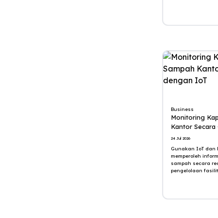
Digitalisasi
Email Marketing
Call Center
ChatBot
TalkBot
Business
Monitoring Ka
e-Meterai
Kantor Secara
24 Jul 2026
e-Sign
Gunakan IoT dan F
memperoleh inform
OCR
sampah secara re
pengelolaan fasilit
Face Recognition
Fraud Detection System