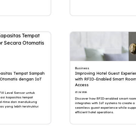
Business
pasitas Tempat Sampah
Improving Hotel Guest Experie
 Otomatis dengan IoT
with RFID-Enabled Smart Roo
Access
23 Jul 2026
ill Level Sensor untuk
asi kapasitas tempat
Discover how RFID-enabled smart roo
al-time dan mendukung
integrates with IoT systems to create a
as yang lebih terstruktur.
seamless guest experience while suppo
efficient hotel operations.