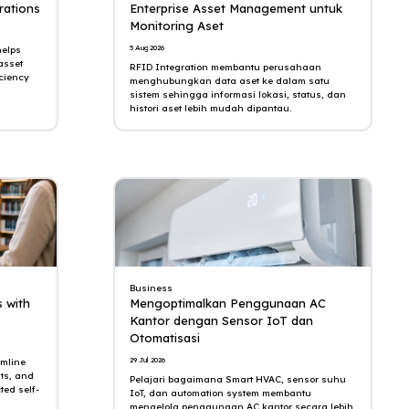
rations
Enterprise Asset Management untuk
Monitoring Aset
5 Aug 2026
helps
asset
RFID Integration membantu perusahaan
iciency
menghubungkan data aset ke dalam satu
sistem sehingga informasi lokasi, status, dan
histori aset lebih mudah dipantau.
Business
 with
Mengoptimalkan Penggunaan AC
Kantor dengan Sensor IoT dan
Otomatisasi
29 Jul 2026
amline
its, and
Pelajari bagaimana Smart HVAC, sensor suhu
ted self-
IoT, dan automation system membantu
mengelola penggunaan AC kantor secara lebih