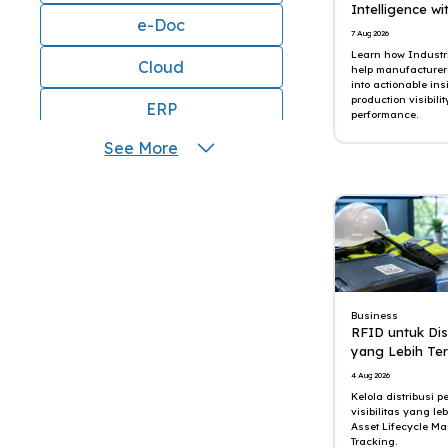
Intelligence wi
e-Doc
7 Aug 2026
Learn how Industri
Cloud
help manufacturer
into actionable ins
production visibili
ERP
performance.
See More
AI
Bisnis
Aplikasi
Produktivitas
Efisiensi
Business
RFID untuk Dis
yang Lebih Ter
Marketing
4 Aug 2026
Kelola distribusi 
Operasional
visibilitas yang 
Asset Lifecycle M
Inovasi
Tracking.